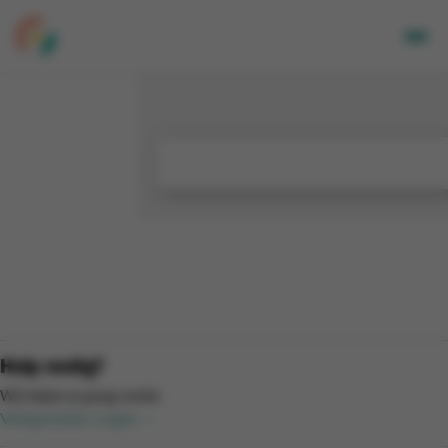
Volwassenen
Kids
Bedrijven
Over Ons
Locaties
Nieuwsbrief
Mijn CGA
FR
Hulp nodig?
Wij helpen je graag verder.
Veelgestelde vragen