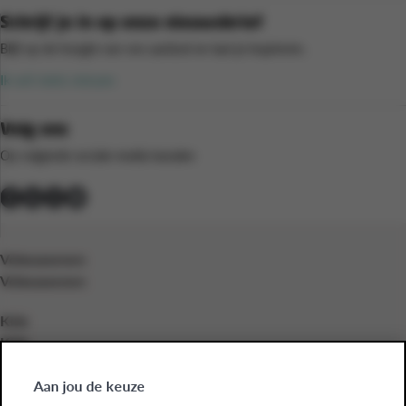
Schrijf je in op onze nieuwsbrief
Blijf op de hoogte van ons aanbod en laat je inspireren.
Ik wil niets missen
Volg ons
Op volgende sociale media kanalen
Volwassenen
Volwassenen
Kids
Kids
Bedrijven
Aan jou de keuze
Bedrijven