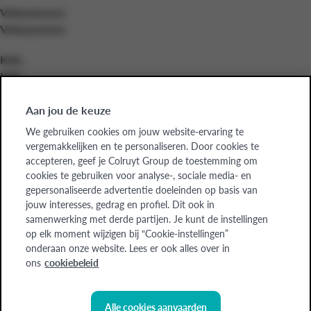
Volwassenen
Volwassenen
Kids
Kids
Bedrijven
Aan jou de keuze
Bedrijven
We gebruiken cookies om jouw website-ervaring te
vergemakkelijken en te personaliseren. Door cookies te
Over ons
accepteren, geef je Colruyt Group de toestemming om
Over ons
cookies te gebruiken voor analyse-, sociale media- en
gepersonaliseerde advertentie doeleinden op basis van
jouw interesses, gedrag en profiel. Dit ook in
Cadeaubon
Word lesgever
Jobs
samenwerking met derde partijen. Je kunt de instellingen
op elk moment wijzigen bij “Cookie-instellingen”
onderaan onze website. Lees er ook alles over in
Colruyt Group Academy (Afdeling van Colruyt Group NV), 1500 HALLE,
ons
cookiebeleid
Edingensesteenweg 249, Ondernemingsnr: 0400.378.485, BE-0400.378.485.
Sommige beelden zijn gegenereerd met behulp van AI.
Alle cookies aanvaarden