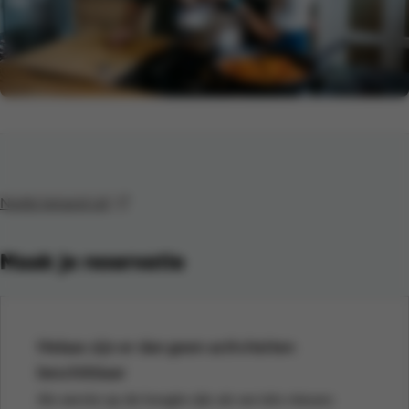
Nodig iemand uit
Maak je reservatie
Helaas zijn er dan geen activiteiten
beschikbaar
Als eerste op de hoogte zijn als we iets nieuws