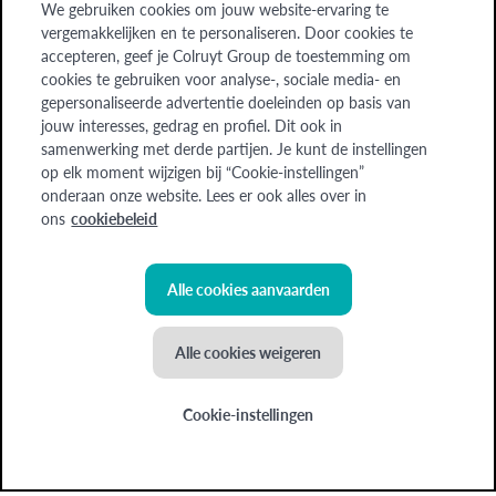
Bedrijven
We gebruiken cookies om jouw website-ervaring te
Bedrijven
vergemakkelijken en te personaliseren. Door cookies te
accepteren, geef je Colruyt Group de toestemming om
Over ons
cookies te gebruiken voor analyse-, sociale media- en
Over ons
gepersonaliseerde advertentie doeleinden op basis van
jouw interesses, gedrag en profiel. Dit ook in
samenwerking met derde partijen. Je kunt de instellingen
Cadeaubon
Word lesgever
Jobs
op elk moment wijzigen bij “Cookie-instellingen”
onderaan onze website. Lees er ook alles over in
ons
cookiebeleid
Colruyt Group Academy (Afdeling van Colruyt Group NV), 1500 HALLE,
Edingensesteenweg 249, Ondernemingsnr: 0400.378.485, BE-0400.378.485.
Sommige beelden zijn gegenereerd met behulp van AI.
Alle cookies aanvaarden
Alle cookies weigeren
©
2026
Colruyt Group
Privacyverklaring Xtra
Cookie-instellingen
Toegankelijkheidsverklaring
NIEUWE demo-cooking: "Maak het jezelf
Algemene voorwaarden
gemakkelijk in de keuken"
Cookiebeleid