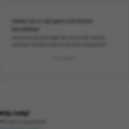
Helaas zijn er dan geen activiteiten
beschikbaar
Als eerste op de hoogte zijn als we iets nieuws
lanceren? Schrijf je dan in op onze nieuwsbrief.
Inschrijven
Hulp nodig?
Wij helpen je graag verder.
Veelgestelde vragen