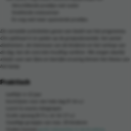
Verschillende proefjes met water
Smeltende sneeuwman
En nog veel meer spannende proefjes.
De vermelde activiteiten geven een beeld van het programma.
Om optimaal in te spelen op de groepsdynamiek, het aantal
deelnemers, de interesses van de kinderen en het verloop van
de dag, kan de concrete invulling variëren. We zorgen daarbij
steeds voor een fijne en leerrijke ervaring binnen het thema van
het kamp.
Praktisch
Leeftijd: 6-12 jaar
Inschrijven voor een hele dag (9-16 u.)
Lunch & snacks inbegrepen
Gratis opvang (8-9 u. en 16-17 u.)
Gezellige groepjes van max. 20 kinderen
Ouders kunnen
gratis telewerken in de Academy