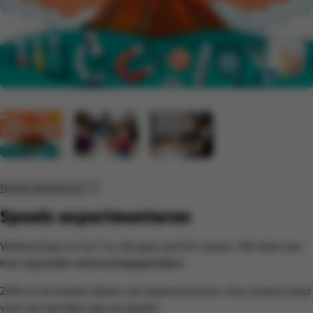
Nodig iemand uit
Speels experimenteren
Wetenschap en fun? Ja, die gaan perfect samen. We doen een
hele dag
leuke wetenschapsproefjes
!
Zelfs in de keuken blijven we experimenteren. Dus maak je klaar
voor een leerrijke dag vol plezier!