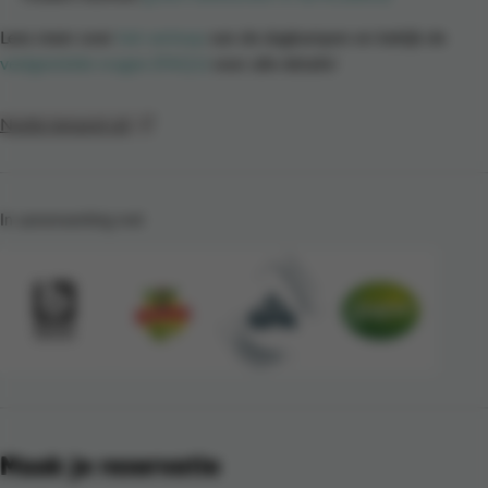
Lees meer over
het verloop
van de dagkampen en bekijk de
veelgestelde vragen (FAQ's)
voor alle details!
Nodig iemand uit
In samenwerking met
Maak je reservatie