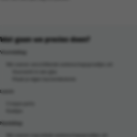
Wat gaan we precies doen?
Voormiddag:
We voeren verschillende wetenschapsproefjes uit:
Vuurwerk in een glas
Maak je eigen bacteriekolonie
Lunch:
Croque party
Koekjes
Namiddag:
We voeren nog enkele wetenschapsproefjes uit: