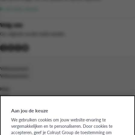
Ik wil niets missen
Volg ons
Op volgende sociale media kanalen
Volwassenen
Volwassenen
Kids
Kids
Bedrijven
Aan jou de keuze
Bedrijven
We gebruiken cookies om jouw website-ervaring te
vergemakkelijken en te personaliseren. Door cookies te
Over ons
accepteren, geef je Colruyt Group de toestemming om