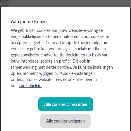
Kids
maken?
Kids
Wij
lijsten
Bedrijven
Aan jou de keuze
het
Bedrijven
We gebruiken cookies om jouw website-ervaring te
op.
vergemakkelijken en te personaliseren. Door cookies te
Over ons
accepteren, geef je Colruyt Group de toestemming om
Over ons
cookies te gebruiken voor analyse-, sociale media- en
gepersonaliseerde advertentie doeleinden op basis van
jouw interesses, gedrag en profiel. Dit ook in
Cadeaubon
Word lesgever
Jobs
samenwerking met derde partijen. Je kunt de instellingen
op elk moment wijzigen bij “Cookie-instellingen”
onderaan onze website. Lees er ook alles over in
Colruyt Group Academy (Afdeling van Colruyt Group NV), 1500 HALLE,
ons
cookiebeleid
Edingensesteenweg 249, Ondernemingsnr: 0400.378.485, BE-0400.378.485.
Sommige beelden zijn gegenereerd met behulp van AI.
Alle cookies aanvaarden
©
2026
Colruyt Group
Alle cookies weigeren
Privacyverklaring Xtra