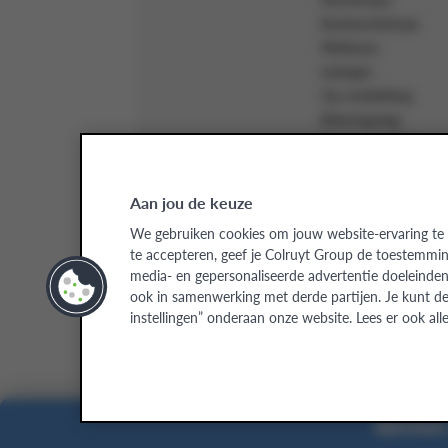
Kookworkshops
Webinars
Lezingen
Op ontdekking
Belevingsdag
Demo-cookings
Inspiratie
Aan jou de keuze
Cadeaubon
Word l
We gebruiken cookies om jouw website-ervaring te 
te accepteren, geef je Colruyt Group de toestemmin
media- en gepersonaliseerde advertentie doeleinden 
Colruyt Group Academy
ook in samenwerking met derde partijen. Je kunt de 
Sommige beelden zijn g
instellingen” onderaan onze website. Lees er ook all
NIEUWE 