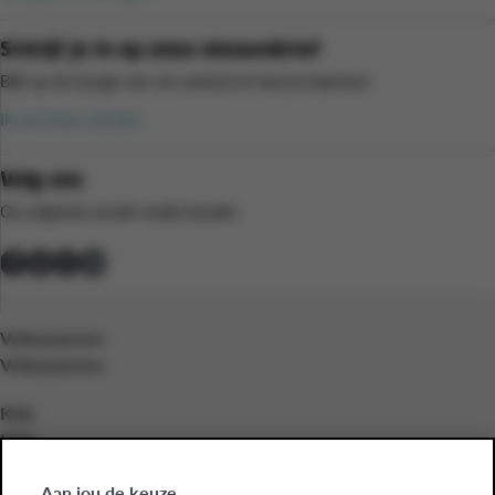
Schrijf je in op onze nieuwsbrief
Blijf op de hoogte van ons aanbod en laat je inspireren.
Ik wil niets missen
Volg ons
Op volgende sociale media kanalen
Volwassenen
Volwassenen
Kids
Kids
Bedrijven
Aan jou de keuze