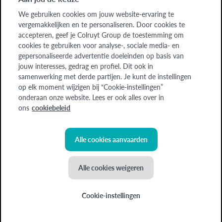
Bedrijven
We gebruiken cookies om jouw website-ervaring te
vergemakkelijken en te personaliseren. Door cookies te
Over ons
accepteren, geef je Colruyt Group de toestemming om
Over ons
cookies te gebruiken voor analyse-, sociale media- en
gepersonaliseerde advertentie doeleinden op basis van
jouw interesses, gedrag en profiel. Dit ook in
Cadeaubon
Word lesgever
Jobs
samenwerking met derde partijen. Je kunt de instellingen
op elk moment wijzigen bij “Cookie-instellingen”
onderaan onze website. Lees er ook alles over in
Colruyt Group Academy (Afdeling van Colruyt Group NV), 1500 HALLE,
ons
cookiebeleid
Edingensesteenweg 249, Ondernemingsnr: 0400.378.485, BE-0400.378.485.
Sommige beelden zijn gegenereerd met behulp van AI.
Alle cookies aanvaarden
©
2026
Colruyt Group
Alle cookies weigeren
Privacyverklaring Xtra
Toegankelijkheidsverklaring
Cookie-instellingen
Algemene voorwaarden
Cookiebeleid