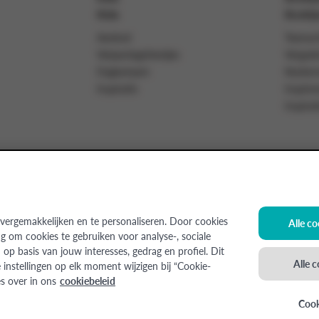
Kids
Bedrij
Aanbod
Teamact
Verjaardagsfeestjes
Vergade
Dagkampen
Keuken
Inspiratie
Inspire
Inspirat
esgever
Jobs
vergemakkelijken en te personaliseren. Door cookies
Alle c
g om cookies te gebruiken voor analyse-, sociale
op basis van jouw interesses, gedrag en profiel. Dit
 (Afdeling van Colruyt Group NV), 1500 HALLE, Edingensesteenweg 249, Ondernemi
Alle 
instellingen op elk moment wijzigen bij “Cookie-
egenereerd met behulp van AI.
es over in ons
cookiebeleid
Cook