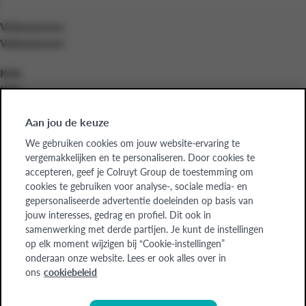
Volwassenen
Volwassenen
Kids
Kids
Bedrijven
Aan jou de keuze
Bedrijven
We gebruiken cookies om jouw website-ervaring te
vergemakkelijken en te personaliseren. Door cookies te
Over ons
accepteren, geef je Colruyt Group de toestemming om
Over ons
cookies te gebruiken voor analyse-, sociale media- en
gepersonaliseerde advertentie doeleinden op basis van
jouw interesses, gedrag en profiel. Dit ook in
Cadeaubon
Word lesgever
Jobs
samenwerking met derde partijen. Je kunt de instellingen
op elk moment wijzigen bij “Cookie-instellingen”
onderaan onze website. Lees er ook alles over in
Colruyt Group Academy (Afdeling van Colruyt Group NV), 1500 HALLE,
ons
cookiebeleid
Edingensesteenweg 249, Ondernemingsnr: 0400.378.485, BE-0400.378.485.
Sommige beelden zijn gegenereerd met behulp van AI.