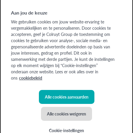
Bedrijven
Aan jou de keuze
Bedrijven
We gebruiken cookies om jouw website-ervaring te
vergemakkelijken en te personaliseren. Door cookies te
Over ons
accepteren, geef je Colruyt Group de toestemming om
Over ons
cookies te gebruiken voor analyse-, sociale media- en
gepersonaliseerde advertentie doeleinden op basis van
jouw interesses, gedrag en profiel. Dit ook in
Cadeaubon
Word lesgever
Jobs
samenwerking met derde partijen. Je kunt de instellingen
op elk moment wijzigen bij “Cookie-instellingen”
onderaan onze website. Lees er ook alles over in
Colruyt Group Academy (Afdeling van Colruyt Group NV), 1500 HALLE,
ons
cookiebeleid
Edingensesteenweg 249, Ondernemingsnr: 0400.378.485, BE-0400.378.485.
Sommige beelden zijn gegenereerd met behulp van AI.
Alle cookies aanvaarden
©
2026
Colruyt Group
Alle cookies weigeren
Privacyverklaring Xtra
Toegankelijkheidsverklaring
Cookie-instellingen