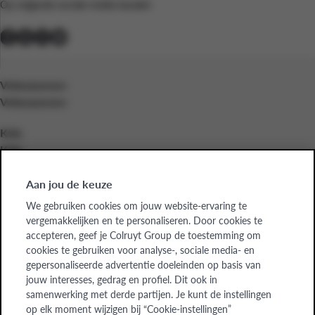
Op volgende sociale media kanalen
Volwassenen
Volwassenen
Kids
Kids
Bedrijven
Aan jou de keuze
Bedrijven
We gebruiken cookies om jouw website-ervaring te
vergemakkelijken en te personaliseren. Door cookies te
Over ons
accepteren, geef je Colruyt Group de toestemming om
Over ons
cookies te gebruiken voor analyse-, sociale media- en
gepersonaliseerde advertentie doeleinden op basis van
jouw interesses, gedrag en profiel. Dit ook in
Cadeaubon
Word lesgever
Jobs
samenwerking met derde partijen. Je kunt de instellingen
op elk moment wijzigen bij “Cookie-instellingen”