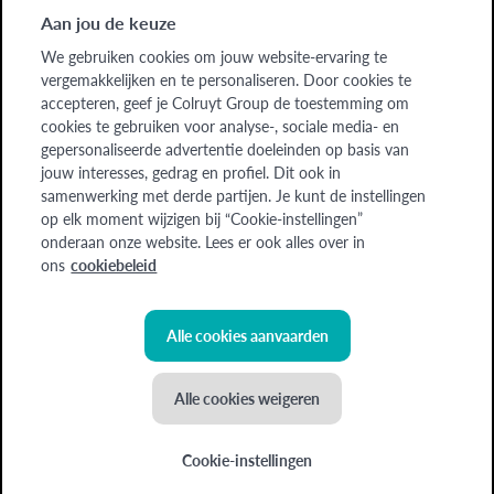
Bedrijven
Aan jou de keuze
Bedrijven
We gebruiken cookies om jouw website-ervaring te
vergemakkelijken en te personaliseren. Door cookies te
Over ons
accepteren, geef je Colruyt Group de toestemming om
Over ons
cookies te gebruiken voor analyse-, sociale media- en
gepersonaliseerde advertentie doeleinden op basis van
jouw interesses, gedrag en profiel. Dit ook in
Cadeaubon
Word lesgever
Jobs
samenwerking met derde partijen. Je kunt de instellingen
op elk moment wijzigen bij “Cookie-instellingen”
onderaan onze website. Lees er ook alles over in
Colruyt Group Academy (Afdeling van Colruyt Group NV), 1500 HALLE,
ons
cookiebeleid
Edingensesteenweg 249, Ondernemingsnr: 0400.378.485, BE-0400.378.485.
Sommige beelden zijn gegenereerd met behulp van AI.
Alle cookies aanvaarden
©
2026
Colruyt Group
Alle cookies weigeren
Privacyverklaring Xtra
Toegankelijkheidsverklaring
Cookie-instellingen
Algemene voorwaarden
NIEUWE demo-cooking: "Maak het jezelf