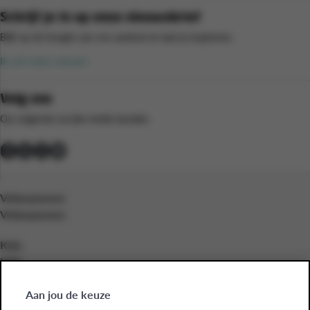
Schrijf je in op onze nieuwsbrief
Blijf op de hoogte van ons aanbod en laat je inspireren.
Ik wil niets missen
Volg ons
Op volgende sociale media kanalen
Volwassenen
Volwassenen
Kids
Kids
Bedrijven
Aan jou de keuze
Bedrijven