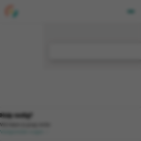
Volwassenen
Kids
Bedrijven
Over Ons
Locaties
Nieuwsbrief
Mijn CGA
FR
Hulp nodig?
Wij helpen je graag verder.
Veelgestelde vragen