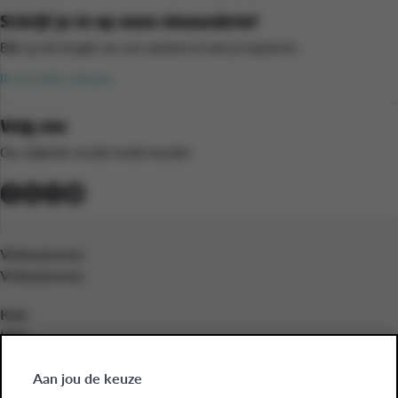
Schrijf je in op onze nieuwsbrief
Blijf op de hoogte van ons aanbod en laat je inspireren.
Ik wil niets missen
Volg ons
Op volgende sociale media kanalen
Volwassenen
Volwassenen
Kids
Kids
Bedrijven
Aan jou de keuze
Bedrijven