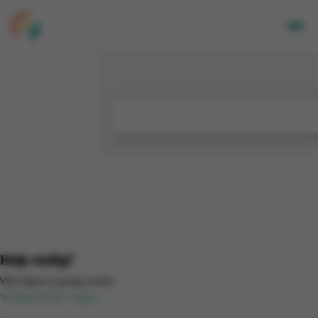
Volwassenen
Kids
Bedrijven
Over Ons
Locaties
Nieuwsbrief
Mijn CGA
FR
Hulp nodig?
Wij helpen je graag verder.
Veelgestelde vragen