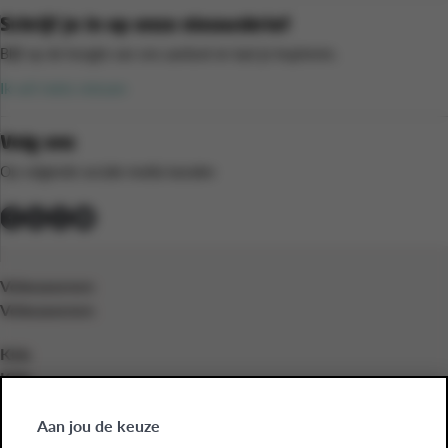
Schrijf je in op onze nieuwsbrief
Blijf op de hoogte van ons aanbod en laat je inspireren.
Ik wil niets missen
Volg ons
Op volgende sociale media kanalen
Volwassenen
Volwassenen
Kids
Kids
Bedrijven
Aan jou de keuze
Bedrijven