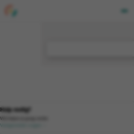
Volwassenen
Kids
Bedrijven
Over Ons
Locaties
Nieuwsbrief
Mijn CGA
FR
Hulp nodig?
Wij helpen je graag verder.
Veelgestelde vragen