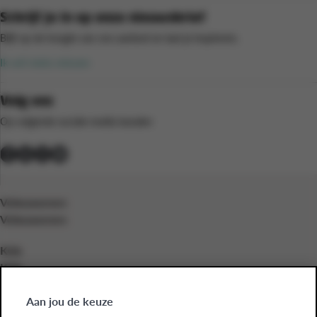
Schrijf je in op onze nieuwsbrief
Blijf op de hoogte van ons aanbod en laat je inspireren.
Ik wil niets missen
Volg ons
Op volgende sociale media kanalen
Volwassenen
Volwassenen
Kids
Kids
Bedrijven
Aan jou de keuze
Bedrijven