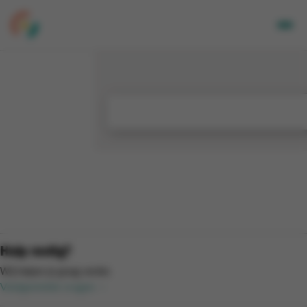
Volwassenen
Kids
Bedrijven
Over Ons
Locaties
Nieuwsbrief
Mijn CGA
FR
Hulp nodig?
Wij helpen je graag verder.
Veelgestelde vragen