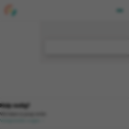
Volwassenen
Kids
Bedrijven
Over Ons
Locaties
Nieuwsbrief
Mijn CGA
FR
Hulp nodig?
Wij helpen je graag verder.
Veelgestelde vragen