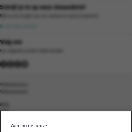
Schrijf je in op onze nieuwsbrief
Blijf op de hoogte van ons aanbod en laat je inspireren.
Ik wil niets missen
Volg ons
Op volgende sociale media kanalen
Volwassenen
Volwassenen
Kids
Kids
Bedrijven
Aan jou de keuze
Bedrijven