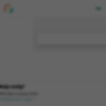
Volwassenen
Kids
Bedrijven
Over Ons
Locaties
Nieuwsbrief
Mijn CGA
FR
Hulp nodig?
Wij helpen je graag verder.
Veelgestelde vragen