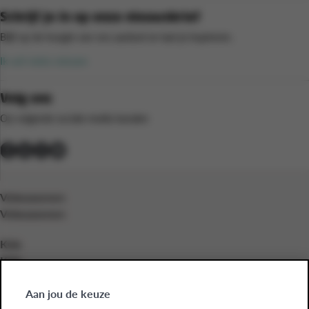
Schrijf je in op onze nieuwsbrief
Blijf op de hoogte van ons aanbod en laat je inspireren.
Ik wil niets missen
Volg ons
Op volgende sociale media kanalen
Volwassenen
Volwassenen
Kids
Kids
Bedrijven
Aan jou de keuze
Bedrijven