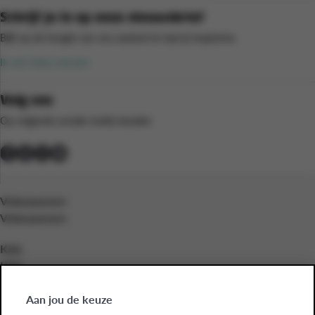
Schrijf je in op onze nieuwsbrief
Blijf op de hoogte van ons aanbod en laat je inspireren.
Ik wil niets missen
Volg ons
Op volgende sociale media kanalen
Volwassenen
Volwassenen
Kids
Kids
Bedrijven
Aan jou de keuze
Bedrijven