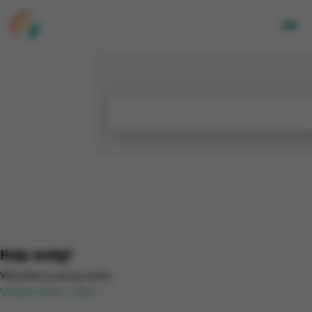
Volwassenen
Kids
Bedrijven
Over Ons
Locaties
Nieuwsbrief
Mijn CGA
FR
Hulp nodig?
Wij helpen je graag verder.
Veelgestelde vragen