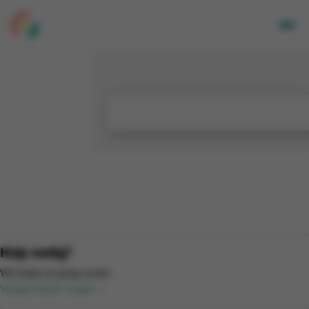
Volwassenen
Kids
Bedrijven
Over Ons
Locaties
Nieuwsbrief
Mijn CGA
FR
Hulp nodig?
Wij helpen je graag verder.
Veelgestelde vragen