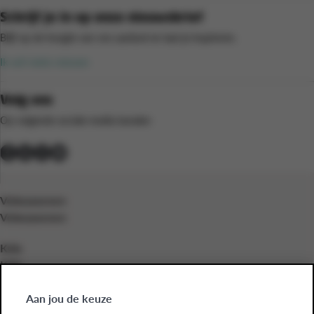
Schrijf je in op onze nieuwsbrief
Blijf op de hoogte van ons aanbod en laat je inspireren.
Ik wil niets missen
Volg ons
Op volgende sociale media kanalen
Volwassenen
Volwassenen
Kids
Kids
Bedrijven
Aan jou de keuze
Bedrijven