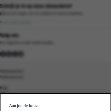
Schrijf je in op onze nieuwsbrief
Blijf op de hoogte van ons aanbod en laat je inspireren.
Ik wil niets missen
Volg ons
Op volgende sociale media kanalen
Volwassenen
Volwassenen
Kids
Kids
Bedrijven
Aan jou de keuze
Bedrijven