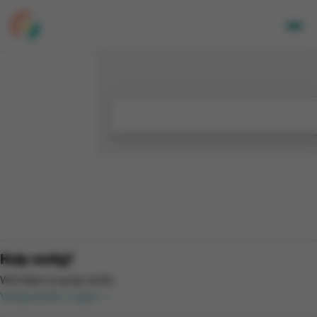
Volwassenen
Kids
Bedrijven
Over Ons
Locaties
Nieuwsbrief
Mijn CGA
FR
Hulp nodig?
Wij helpen je graag verder.
Veelgestelde vragen