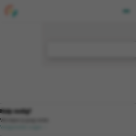
Volwassenen
Kids
Bedrijven
Over Ons
Locaties
Nieuwsbrief
Mijn CGA
FR
Hulp nodig?
Wij helpen je graag verder.
Veelgestelde vragen