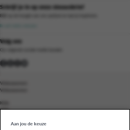
Schrijf je in op onze nieuwsbrief
Blijf op de hoogte van ons aanbod en laat je inspireren.
Ik wil niets missen
Volg ons
Op volgende sociale media kanalen
Volwassenen
Volwassenen
Kids
Kids
Bedrijven
Aan jou de keuze
Bedrijven