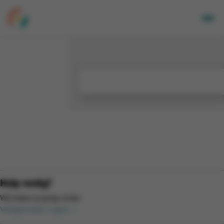
Volwassenen
Kids
Bedrijven
Over Ons
Locaties
Nieuwsbrief
Mijn CGA
FR
Hulp nodig?
Wij helpen je graag verder.
Veelgestelde vragen