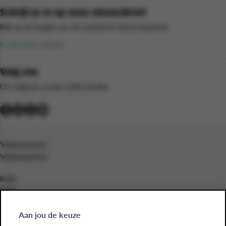
Schrijf je in op onze nieuwsbrief
Blijf op de hoogte van ons aanbod en laat je inspireren.
Ik wil niets missen
Volg ons
Op volgende sociale media kanalen
Volwassenen
Volwassenen
Kids
Kids
Bedrijven
Aan jou de keuze
Bedrijven