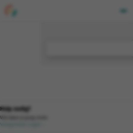
Volwassenen
Kids
Bedrijven
Over Ons
Locaties
Nieuwsbrief
Mijn CGA
FR
Hulp nodig?
Wij helpen je graag verder.
Veelgestelde vragen