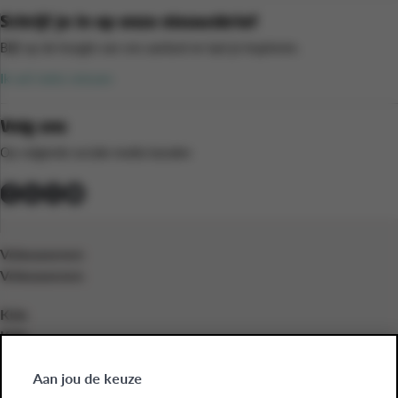
Schrijf je in op onze nieuwsbrief
Blijf op de hoogte van ons aanbod en laat je inspireren.
Ik wil niets missen
Volg ons
Op volgende sociale media kanalen
Volwassenen
Volwassenen
Kids
Kids
Bedrijven
Aan jou de keuze
Bedrijven