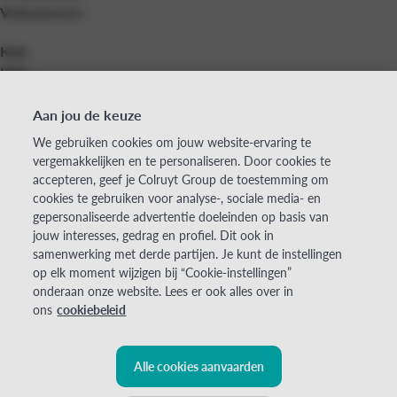
Volwassenen
Kids
Kids
Bedrijven
Aan jou de keuze
Bedrijven
We gebruiken cookies om jouw website-ervaring te
vergemakkelijken en te personaliseren. Door cookies te
Over ons
accepteren, geef je Colruyt Group de toestemming om
Over ons
cookies te gebruiken voor analyse-, sociale media- en
gepersonaliseerde advertentie doeleinden op basis van
jouw interesses, gedrag en profiel. Dit ook in
Cadeaubon
Word lesgever
Jobs
samenwerking met derde partijen. Je kunt de instellingen
op elk moment wijzigen bij “Cookie-instellingen”
onderaan onze website. Lees er ook alles over in
Colruyt Group Academy (Afdeling van Colruyt Group NV), 1500 HALLE,
ons
cookiebeleid
Edingensesteenweg 249, Ondernemingsnr: 0400.378.485, BE-0400.378.485.
Sommige beelden zijn gegenereerd met behulp van AI.
Alle cookies aanvaarden