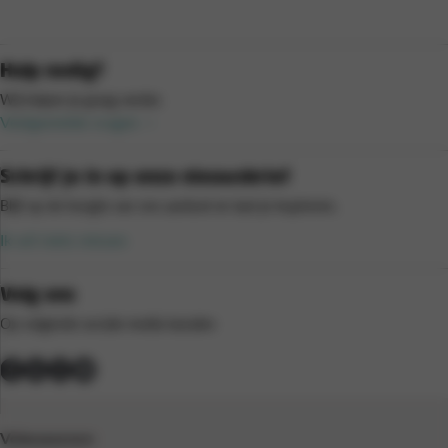
Hulp nodig?
Wij helpen je graag verder.
Veelgestelde vragen
Schrijf je in op onze nieuwsbrief
Blijf op de hoogte van ons aanbod en laat je inspireren.
Ik wil niets missen
Volg ons
Op volgende sociale media kanalen
Volwassenen