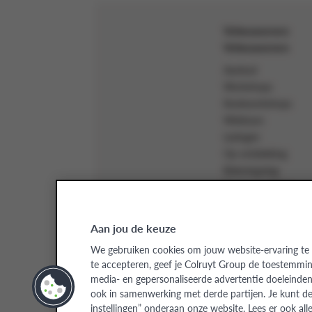
Volwassenen
Volwassenen
Aanbod
Workshops
Kookworkshops
Webinars
Lezingen
Op ontdekking
Belevingsdag
Demo-cookings
Inspiratie
Aan jou de keuze
Cadeaubon
Word l
We gebruiken cookies om jouw website-ervaring te 
te accepteren, geef je Colruyt Group de toestemmin
media- en gepersonaliseerde advertentie doeleinden 
Colruyt Group Academy
ook in samenwerking met derde partijen. Je kunt de 
Sommige beelden zijn g
instellingen” onderaan onze website. Lees er ook all