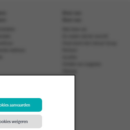
ven
Over ons
ven
Over ons
iviteiten
Wat doen we
rzalen
Zo maken wij het verschil
verhuur
Onze band met Colruyt Group
rende webinars
Partners
ie
Locaties
Ontdek ons magazine
Sitemap
ookies aanvaarden
ngsnr: 0400.378.485, BE-0400.378.485.
cookies weigeren