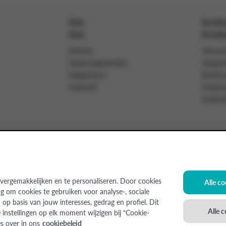
Kids
Bedrij
Kids
Bedrij
Aanbod
Teamact
Verjaardagsfeestjes
Vergade
Dagkampen
Keuken
Inspiratie
Inspire
Inspirat
esgever
Jobs
vergemakkelijken en te personaliseren. Door cookies
Alle c
g om cookies te gebruiken voor analyse-, sociale
op basis van jouw interesses, gedrag en profiel. Dit
 (Afdeling van Colruyt Group NV), 1500 HALLE, Edingensesteenweg 249, Ondernemi
Alle 
instellingen op elk moment wijzigen bij “Cookie-
egenereerd met behulp van AI.
es over in ons
cookiebeleid