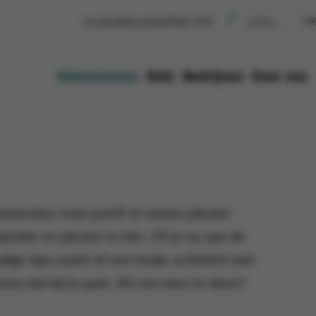
Locaties
Nieuwsbrief
Mijn CGA
FR
Volwassenen
Kids
Bedrijven
Over ons
momenten voor jezelf of samen plezier
ratie en plezier in één. Of je nu aan de
ige tips zoekt of een leuke activiteit met
thema dat bij je past. Zin om mee te doen?