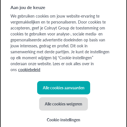
Bedrijven
Aan jou de keuze
Bedrijven
We gebruiken cookies om jouw website-ervaring te
vergemakkelijken en te personaliseren. Door cookies te
Over ons
accepteren, geef je Colruyt Group de toestemming om
Over ons
cookies te gebruiken voor analyse-, sociale media- en
gepersonaliseerde advertentie doeleinden op basis van
jouw interesses, gedrag en profiel. Dit ook in
Cadeaubon
Word lesgever
Jobs
samenwerking met derde partijen. Je kunt de instellingen
op elk moment wijzigen bij “Cookie-instellingen”
onderaan onze website. Lees er ook alles over in
Colruyt Group Academy (Afdeling van Colruyt Group NV), 1500 HALLE,
ons
cookiebeleid
Edingensesteenweg 249, Ondernemingsnr: 0400.378.485, BE-0400.378.485.
Sommige beelden zijn gegenereerd met behulp van AI.
Alle cookies aanvaarden
©
2026
Colruyt Group
Alle cookies weigeren
Privacyverklaring Xtra
Toegankelijkheidsverklaring
Cookie-instellingen
Algemene voorwaarden
NIEUWE demo-cooking: "Maak het jezelf