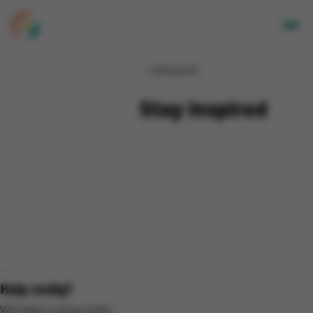
Volwassenen
Volwassenen
Kids
Bedrijven
Stay inspired
Over Ons
Locaties
Nieuwsbrief
Mijn CGA
FR
Hulp nodig?
Wij helpen je graag verder.