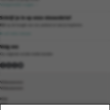
Veelgestelde vragen
Schrijf je in op onze nieuwsbrief
Blijf op de hoogte van ons aanbod en laat je inspireren.
Ik wil niets missen
Volg ons
Op volgende sociale media kanalen
Volwassenen
Volwassenen
Kids
Kids